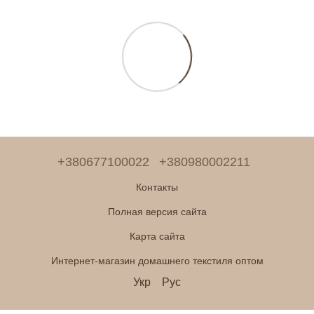
+380677100022
+380980002211
Контакты
Полная версия сайта
Карта сайта
Интернет-магазин домашнего текстиля оптом
Укр
Рус