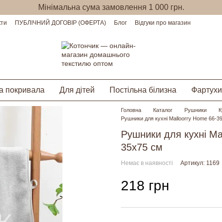
Мінімальна сума замовлення 1 000 грн.
кти
ПУБЛІЧНИЙ ДОГОВІР (ОФЕРТА)
Блог
Відгуки про магазин
а покривала
Для дітей
Постільна білизна
Фартухи
Головна
Каталог
Рушники
К
Рушники для кухні Malloorry Home 66-39
Рушники для кухні Mal
35х75 см
Немає в наявності
Артикул: 1169
218 грн