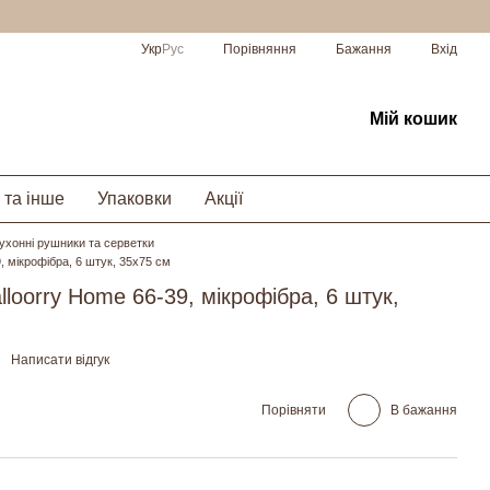
Порівняння
Укр
Рус
Бажання
Вхід
Мій кошик
 та інше
Упаковки
Акції
ухонні рушники та серветки
, мікрофібра, 6 штук, 35х75 см
loorry Home 66-39, мікрофібра, 6 штук,
Написати відгук
Порівняти
В бажання