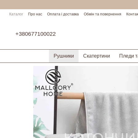
Перейти до основного контенту
Каталог
Про нас
Оплата і доставка
Обмін та повернення
Конта
Умови співпраці
+380677100022
Рушники
Скатертини
Пледи т