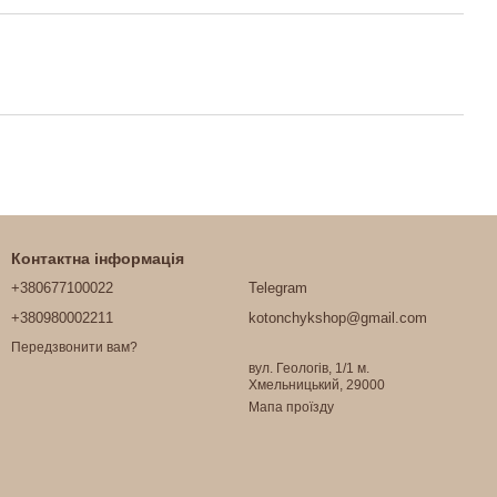
Контактна інформація
+380677100022
Telegram
+380980002211
kotonchykshop@gmail.com
Передзвонити вам?
вул. Геологів, 1/1 м.
Хмельницький, 29000
Мапа проїзду