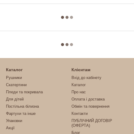
Каталог
Клієнтам
Рушники
Вхід до кабінету
Скатертини
Каталог
Пледи та покривала
Про нас
Для дітей
Оплата і доставка
Постільна білизна
Обмін та повернення
Фартухи та інше
Контакти
Упаковки
ПУБЛІЧНИЙ ДОГОВІР
(ОФЕРТА)
Акції
Блог